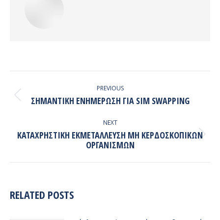
POST
NAVIGATION
PREVIOUS
Previous
ΣΗΜΑΝΤΙΚΉ ΕΝΗΜΈΡΩΣΗ ΓΙΑ SIM SWAPPING
post:
NEXT
ΚΑΤΑΧΡΗΣΤΙΚΉ ΕΚΜΕΤΆΛΛΕΥΣΗ ΜΗ ΚΕΡΔΟΣΚΟΠΙΚΏΝ
Next
ΟΡΓΑΝΙΣΜΏΝ
post:
RELATED POSTS