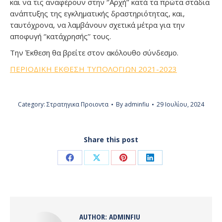
και να τις αναφέρουν στην ‘’Αρχή’’ κατά τα πρώτα στάδια
ανάπτυξης της εγκληματικής δραστηριότητας, και,
ταυτόχρονα, να λαμβάνουν σχετικά μέτρα για την
αποφυγή ‘’κατάχρησής’’ τους.
Την Έκθεση θα βρείτε στον ακόλουθο σύνδεσμο.
ΠΕΡΙΟΔΙΚΗ ΕΚΘΕΣΗ ΤΥΠΟΛΟΓΙΩΝ 2021-2023
Category:
Στρατηγικα Προιοντα
By
adminfiu
29 Ιουλίου, 2024
Share this post
Share
Share
Share
Share
on
on
on
on
Facebook
X
Pinterest
LinkedIn
AUTHOR:
ADMINFIU