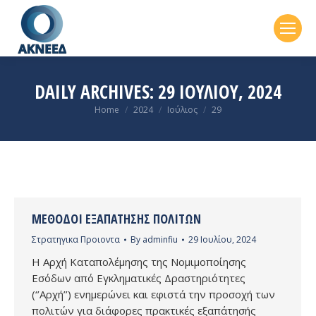
DAILY ARCHIVES:
29 ΙΟΥΛΊΟΥ, 2024
You are here:
Home
2024
Ιούλιος
29
MΈΘΟΔΟΙ ΕΞΑΠΆΤΗΣΗΣ ΠΟΛΙΤΏΝ
Στρατηγικα Προιοντα
By
adminfiu
29 Ιουλίου, 2024
Η Αρχή Καταπολέμησης της Νομιμοποίησης
Εσόδων από Εγκληματικές Δραστηριότητες
(‘’Αρχή’’) ενημερώνει και εφιστά την προσοχή των
πολιτών για διάφορες πρακτικές εξαπάτησής