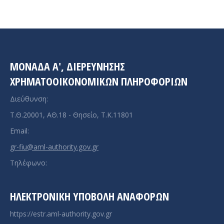
ΜΟΝΑΔΑ A', ΔΙΕΡΕΥΝΗΣΗΣ
ΧΡΗΜΑΤΟΟΙΚΟΝΟΜΙΚΩΝ ΠΛΗΡΟΦΟΡΙΩΝ
Διεύθυνση:
Τ.Θ.20001, ΑΘ.18 - Θησείο, Τ.Κ.11801
Email:
gr-fiu@aml-authority.gov.gr
Τηλέφωνο:
ΗΛΕΚΤΡΟΝΙΚΉ ΥΠΟΒΟΛΉ ΑΝΑΦΟΡΏΝ
https://estr.aml-authority.gov.gr