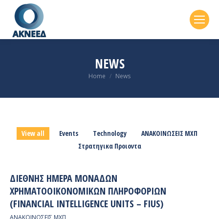
NEWS
You are here:
Home
News
View all
Events
Technology
ΑΝΑΚΟΙΝΩΣΕΙΣ ΜΧΠ
Στρατηγικα Προιοντα
ΔΙΕΘΝΉΣ ΗΜΈΡΑ ΜΟΝΆΔΩΝ
ΧΡΗΜΑΤΟΟΙΚΟΝΟΜΙΚΏΝ ΠΛΗΡΟΦΟΡΙΏΝ
(FINANCIAL INTELLIGENCE UNITS – FIUS)
ΑΝΑΚΟΙΝΩΣΕΙΣ ΜΧΠ