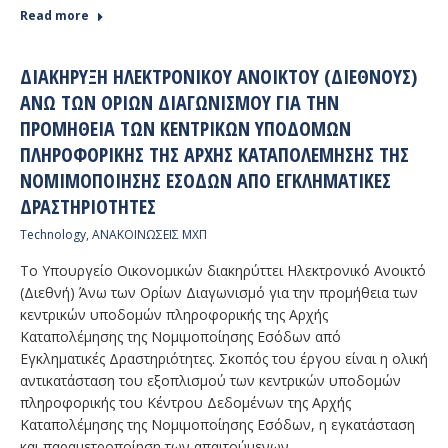
Read more
ΔΙΑΚΉΡΥΞΗ ΗΛΕΚΤΡΟΝΙΚΟΎ ΑΝΟΙΚΤΟΎ (ΔΙΕΘΝΟΎΣ)
ΆΝΩ ΤΩΝ ΟΡΊΩΝ ΔΙΑΓΩΝΙΣΜΟΎ ΓΙΑ ΤΗΝ
ΠΡΟΜΉΘΕΙΑ ΤΩΝ ΚΕΝΤΡΙΚΏΝ ΥΠΟΔΟΜΏΝ
ΠΛΗΡΟΦΟΡΙΚΉΣ ΤΗΣ ΑΡΧΉΣ ΚΑΤΑΠΟΛΈΜΗΣΗΣ ΤΗΣ
ΝΟΜΙΜΟΠΟΊΗΣΗΣ ΕΣΌΔΩΝ ΑΠΌ ΕΓΚΛΗΜΑΤΙΚΈΣ
ΔΡΑΣΤΗΡΙΌΤΗΤΕΣ
Technology
,
ΑΝΑΚΟΙΝΩΣΕΙΣ ΜΧΠ
Το Υπουργείο Οικονομικών διακηρύττει Ηλεκτρονικό Ανοικτό
(Διεθνή) Άνω των Ορίων Διαγωνισμό για την προμήθεια των
κεντρικών υποδομών πληροφορικής της Αρχής
Καταπολέμησης της Νομιμοποίησης Εσόδων από
Εγκληματικές Δραστηριότητες. Σκοπός του έργου είναι η ολική
αντικατάσταση του εξοπλισμού των κεντρικών υποδομών
πληροφορικής του Κέντρου Δεδομένων της Αρχής
Καταπολέμησης της Νομιμοποίησης Εσόδων, η εγκατάσταση
και παραμετροποίηση των απαιτούμενων…