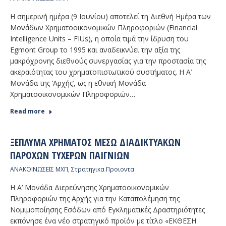
H σημερινή ημέρα (9 Ιουνίου) αποτελεί τη Διεθνή Ημέρα των
Μονάδων Χρηματοοικονομικών Πληροφοριών (Financial
Intelligence Units – FIUs), η οποία τιμά την ίδρυση του
Egmont Group το 1995 και αναδεικνύει την αξία της
μακρόχρονης διεθνούς συνεργασίας για την προστασία της
ακεραιότητας του χρηματοπιστωτικού συστήματος. Η Α’
Μονάδα της ‘Αρχής’, ως η εθνική Μονάδα
Χρηματοοικονομικών Πληροφοριών…
Read more
ΞΈΠΛΥΜΑ ΧΡΉΜΑΤΟΣ ΜΈΣΩ ΔΙΑΔΙΚΤΥΑΚΏΝ
ΠΑΡΌΧΩΝ ΤΥΧΕΡΏΝ ΠΑΙΓΝΊΩΝ
ΑΝΑΚΟΙΝΩΣΕΙΣ ΜΧΠ
,
Στρατηγικα Προιοντα
Η Α’ Μονάδα Διερεύνησης Χρηματοοικονομικών
Πληροφοριών της Αρχής για την Καταπολέμηση της
Νομιμοποίησης Εσόδων από Εγκληματικές Δραστηριότητες
εκπόνησε ένα νέο στρατηγικό προϊόν με τίτλο «ΕΚΘΕΣΗ