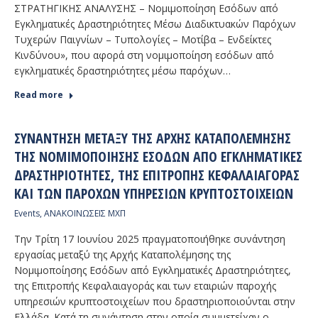
ΣΤΡΑΤΗΓΙΚΗΣ ΑΝΑΛΥΣΗΣ – Νομιμοποίηση Εσόδων από
Εγκληματικές Δραστηριότητες Μέσω Διαδικτυακών Παρόχων
Τυχερών Παιγνίων – Τυπολογίες – Μοτίβα – Ενδείκτες
Κινδύνου», που αφορά στη νομιμοποίηση εσόδων από
εγκληματικές δραστηριότητες μέσω παρόχων…
Read more
ΣΥΝΆΝΤΗΣΗ ΜΕΤΑΞΎ ΤΗΣ ΑΡΧΉΣ ΚΑΤΑΠΟΛΈΜΗΣΗΣ
ΤΗΣ ΝΟΜΙΜΟΠΟΊΗΣΗΣ ΕΣΌΔΩΝ ΑΠΌ ΕΓΚΛΗΜΑΤΙΚΈΣ
ΔΡΑΣΤΗΡΙΌΤΗΤΕΣ, ΤΗΣ ΕΠΙΤΡΟΠΉΣ ΚΕΦΑΛΑΙΑΓΟΡΆΣ
ΚΑΙ ΤΩΝ ΠΑΡΌΧΩΝ ΥΠΗΡΕΣΙΏΝ ΚΡΥΠΤΟΣΤΟΙΧΕΊΩΝ
Events
,
ΑΝΑΚΟΙΝΩΣΕΙΣ ΜΧΠ
Την Τρίτη 17 Ιουνίου 2025 πραγματοποιήθηκε συνάντηση
εργασίας μεταξύ της Αρχής Καταπολέμησης της
Νομιμοποίησης Εσόδων από Εγκληματικές Δραστηριότητες,
της Επιτροπής Κεφαλαιαγοράς και των εταιριών παροχής
υπηρεσιών κρυπτοστοιχείων που δραστηριοποιούνται στην
Ελλάδα. Κατά τη συνάντηση στην οποία συμμετείχαν ο