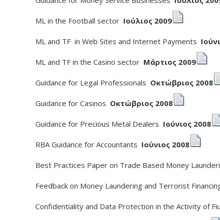
Guidance for Money Service Businesses
Ιούλιος 200
ML in the Football sector
Ιούλιος 2009
ML and TF in Web Sites and Internet Payments
Ιούν
ML and TF in the Casino sector
Μάρτιος 2009
Guidance for Legal Professionals
Οκτώβριος 2008
Guidance for Casinos
Οκτώβριος 2008
Guidance for Precious Metal Dealers
Ιούνιος 2008
RBA Guidance for Accountants
Ιούνιος 2008
Best Practices Paper on Trade Based Money Launde
Feedback on Money Laundering and Terrorist Financi
Confidentiality and Data Protection in the Activity of F