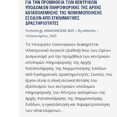
ΓΙΑ ΤΗΝ ΠΡΟΜΉΘΕΙΑ ΤΩΝ ΚΕΝΤΡΙΚΏΝ
ΥΠΟΔΟΜΏΝ ΠΛΗΡΟΦΟΡΙΚΉΣ ΤΗΣ ΑΡΧΉΣ
ΚΑΤΑΠΟΛΈΜΗΣΗΣ ΤΗΣ ΝΟΜΙΜΟΠΟΊΗΣΗΣ
ΕΣΌΔΩΝ ΑΠΌ ΕΓΚΛΗΜΑΤΙΚΈΣ
ΔΡΑΣΤΗΡΙΌΤΗΤΕΣ
Technology
,
ΑΝΑΚΟΙΝΩΣΕΙΣ ΜΧΠ
By
adminfiu
16 Ιανουαρίου, 2025
Το Υπουργείο Οικονομικών διακηρύττει
Ηλεκτρονικό Ανοικτό (Διεθνή) Άνω των Ορίων
Διαγωνισμό για την προμήθεια των κεντρικών
υποδομών πληροφορικής της Αρχής
Καταπολέμησης της Νομιμοποίησης Εσόδων
από Εγκληματικές Δραστηριότητες. Σκοπός του
έργου είναι η ολική αντικατάσταση του
εξοπλισμού των κεντρικών υποδομών
πληροφορικής του Κέντρου Δεδομένων της
Αρχής Καταπολέμησης της Νομιμοποίησης
Εσόδων, η εγκατάσταση και παραμετροποίηση
των απαιτούμενων…