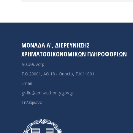
ΜΟΝΑΔΑ A', ΔΙΕΡΕΥΝΗΣΗΣ
ΧΡΗΜΑΤΟΟΙΚΟΝΟΜΙΚΩΝ ΠΛΗΡΟΦΟΡΙΩΝ
Διεύθυνση:
Τ.Θ.20001, ΑΘ.18 - Θησείο, Τ.Κ.11801
Email:
gr-fiu@aml-authority.gov.gr
Τηλέφωνο: